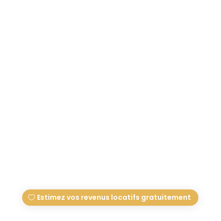
Louer son bien sur
Airbnb à Nîmes : à
condition d’être
bien accompagné
par
Conciergerie Des Vallées
|
23 mai 2025
Estimez vos revenus locatifs gratuitement